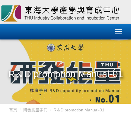
R＆D promotion Manual-01
首頁
研發能量手冊
R＆D promotion Manual-01